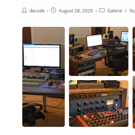
Beitrags-
Beitrag
Beitrags-
decode
August 28, 2020
Galerie
/
St
Autor:
veröffentlicht:
Kategorie: