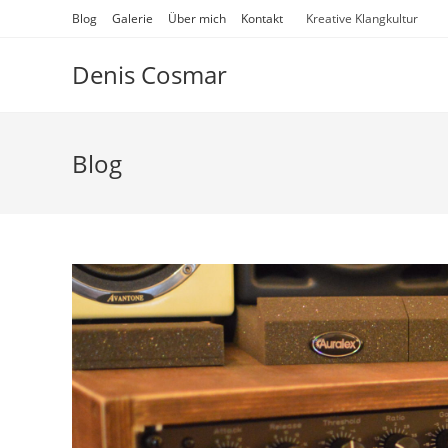
Zum
Blog
Galerie
Über mich
Kontakt
Kreative Klangkultur
Inhalt
springen
Denis Cosmar
Blog